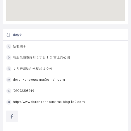
連絡先
新妻朋子
埼玉県蕨市錦町２丁目１２ 富士見公園
ＪＲ戸田駅から徒歩１０分
doronkonoousama@gmail.com
'09092308919
http://www.doronkonoousama.blog.fc2.com