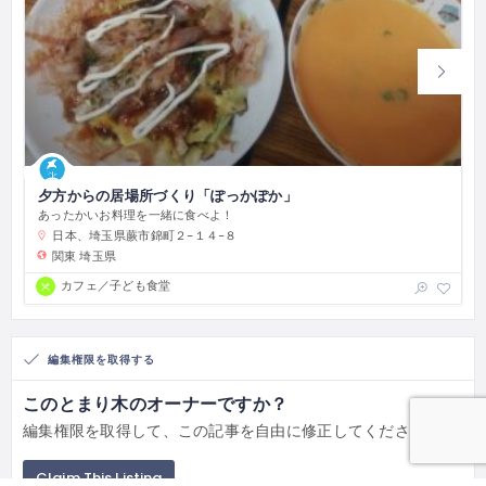
夕方からの居場所づくり「ぽっかぽか」
あったかいお料理を一緒に食べよ！
日本、埼玉県蕨市錦町２−１４−８
関東
埼玉県
カフェ／子ども食堂
編集権限を取得する
このとまり木のオーナーですか？
編集権限を取得して、この記事を自由に修正してください。
Claim This Listing