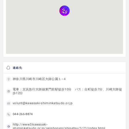
連絡先
神奈川県川崎市川崎区大師公園１−４
電車：京浜急行大師線東門前駅徒歩10分 バス：台町徒歩7分、川崎大師徒
歩12分
volunt@kawasaki-shiminkatsudo.or.jp
044-266-8874
http://www3.kawasaki-
shiminkatsudo.or.jp/seishonen/shisetsu/1/21/index.html