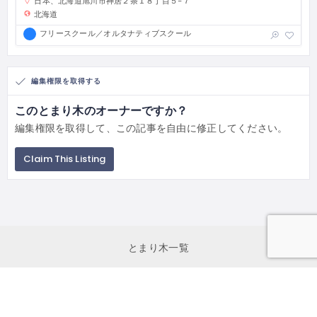
日本、北海道旭川市神居２条１８丁目５−７
北海道
フリースクール／オルタナティブスクール
編集権限を取得する
このとまり木のオーナーですか？
編集権限を取得して、この記事を自由に修正してください。
Claim This Listing
とまり木一覧
とまり木申し込み
初めて利用する方へ