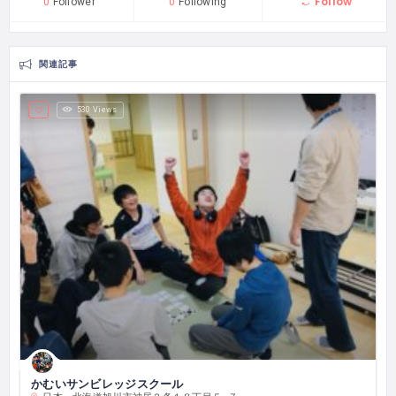
Follow
0
Follower
0
Following
関連記事
530 Views
かむいサンビレッジスクール