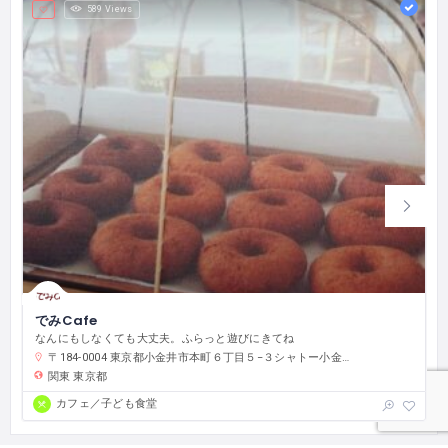
589 Views
でみCafe
なんにもしなくても大丈夫。ふらっと遊びにきてね
〒184-0004 東京都小金井市本町６丁目５−３シャトー小金井アートスポットシャトー２F
関東
東京都
カフェ／子ども食堂