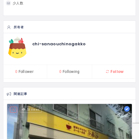
少人数
所有者
chi-sanaouchinogakko
Follow
0
Follower
0
Following
関連記事
53 Views