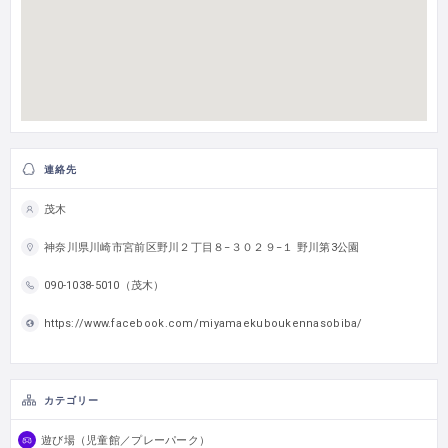
連絡先
茂木
神奈川県川崎市宮前区野川２丁目８−３０２９−１ 野川第3公園
090-1038-5010（茂木）
https://www.facebook.com/miyamaekuboukennasobiba/
カテゴリー
遊び場（児童館／プレーパーク）