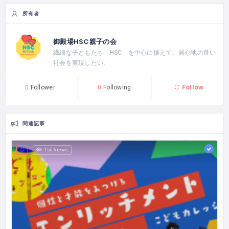
所有者
御殿場HSC親子の会
繊細な子どもたち「HSC」を中心に据えて、居心地の良い
社会を実現したい。
Follow
0
Follower
0
Following
関連記事
155 Views