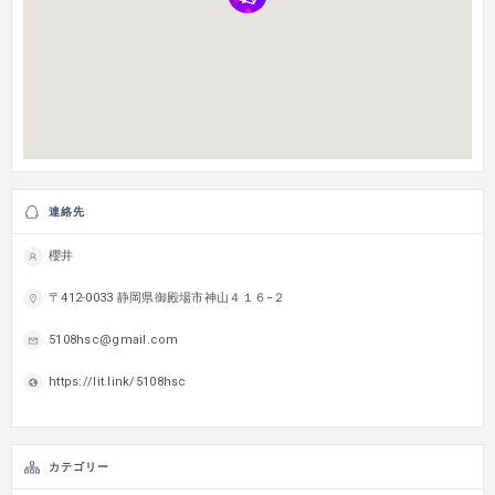
連絡先
櫻井
〒412-0033 静岡県御殿場市神山４１６−２
5108hsc@gmail.com
https://lit.link/5108hsc
カテゴリー