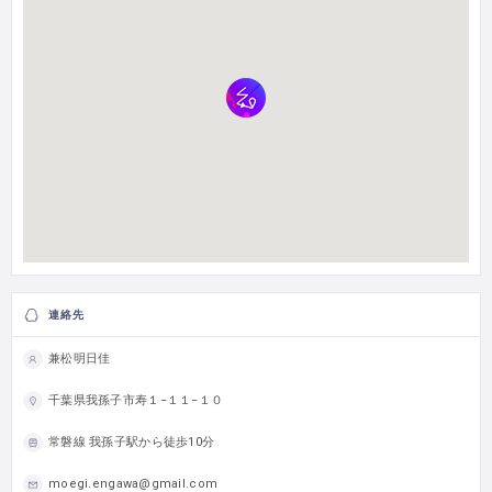
連絡先
兼松明日佳
千葉県我孫子市寿１−１１−１０
常磐線 我孫子駅から徒歩10分
moegi.engawa@gmail.com