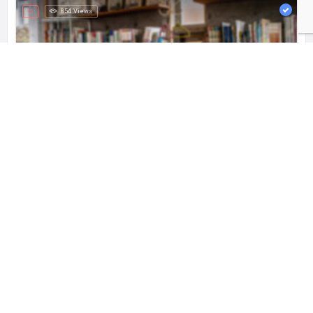
854 Views
ママズリビング
可能性の芽いっぱい！
千葉県柏市関場町1-6
関東
千葉県
教室／塾／学童保育