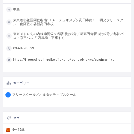
中島
東京都杉並区阿佐谷南1-1-4 デュオメゾン高円寺南1F 明光フリースクー
ル 南阿佐ヶ谷新高円寺校
東京メトロ丸の内線南阿佐ヶ谷駅 徒歩7分／新高円寺駅 徒歩7分／都営バ
ス・京王バス「 西馬橋」下車すぐ
03-6897-3529
https://freeschool.meikogijuku.jp/school/tokyo/suginamiku
カテゴリー
フリースクール／オルタナティブスクール
タグ
6〜12歳