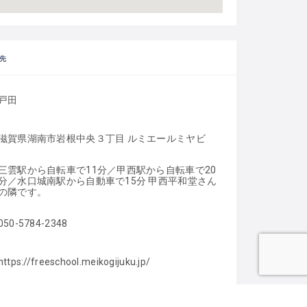
先
戸田
滋賀県湖南市岩根中央３丁目 ルミエールミヤビ
三雲駅から自転車で11分／甲西駅から自転車で20
分／水口城南駅から自動車で15分 甲西平和堂さん
の隣です。
050-5784-2348
https://freeschool.meikogijuku.jp/