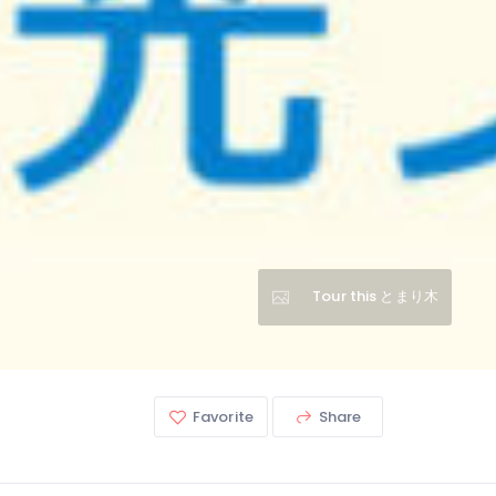
Tour this とまり木
Favorite
Share