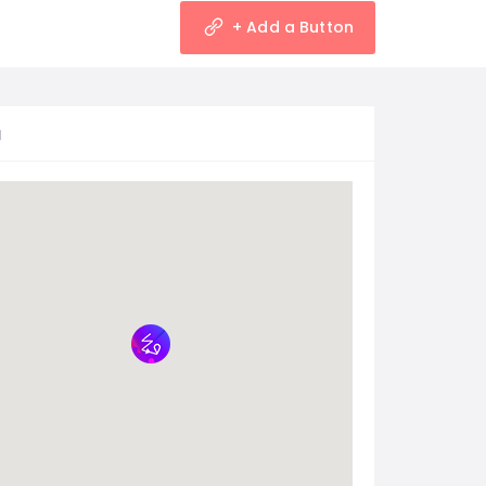
+ Add a Button
図