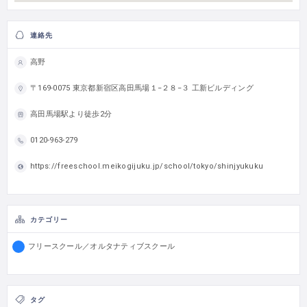
連絡先
高野
〒169-0075 東京都新宿区高田馬場１−２８−３ 工新ビルディング
高田馬場駅より徒歩2分
0120-963-279
https://freeschool.meikogijuku.jp/school/tokyo/shinjyukuku
カテゴリー
フリースクール／オルタナティブスクール
タグ