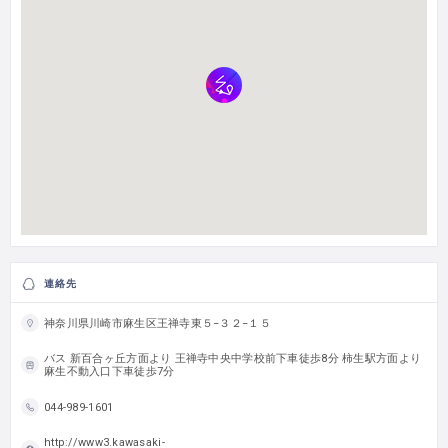
連絡先
神奈川県川崎市麻生区王禅寺東５−３２−１５
バス 新百合ヶ丘方面より 王禅寺中央中学校前下車徒歩8分 柿生駅方面より
麻生不動入口下車徒歩7分
044-989-1601
http://www3.kawasaki-