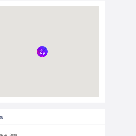
先
飯田 和範