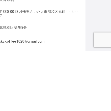
〒330-0073 埼玉県さいたま市浦和区元町１−４−１
７
北浦和駅 徒歩8分
sky.coffee1020@gmail.com
08049076448
https://m.facebook.com/wayura.coffee/
ゴリー
カフェ／子ども食