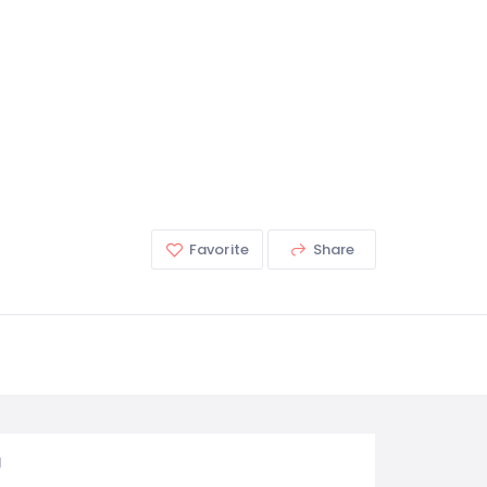
Favorite
Share
図