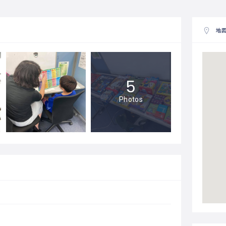
地
5
Photos