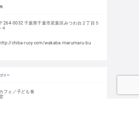
先
〒264-0032 千葉県千葉市若葉区みつわ台２丁目５
−４
http://chiba-rucy.com/wakaba-marumaru-bu
ゴリー
カフェ／子ども食
堂