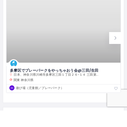
多摩区でプレーパークをやっちゃおう会@三田/生田
日本、神奈川県川崎市多摩区三田１丁目２６−１４ 三田第２公園
関東
神奈川県
遊び場（児童館／プレーパーク）
編集権限を取得する
このとまり木のオーナーですか？