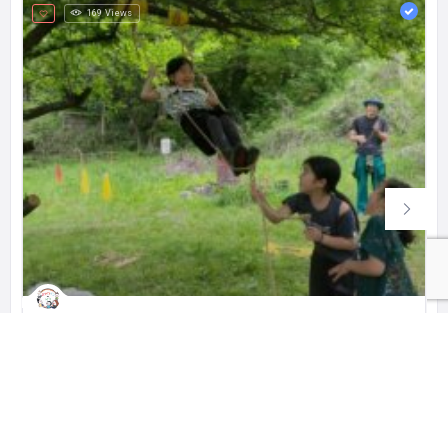
169 Views
わわわひろば
里山あそびと暮らしの場
乳幼児も学校に行っていない子もみんながのびのび遊べる場
日本、〒253-0008 神奈川県茅ヶ崎市芹沢２４９０−１
関東
神奈川県
遊び場（児童館／プレーパーク）