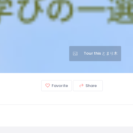
Tour this とまり木
Favorite
Share