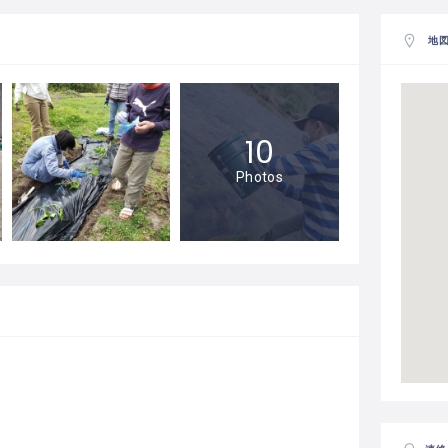
地
10
Photos