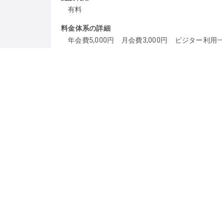
有料
料金体系の詳細
年会費5,000円 月会費3,000円 ビジター利用
駐車場
有
古民家と広場、畑を開放し、それぞれがやりたい
スタッフは、基本的に見守ります。
大人も子どもも、上下関係はありません。
それぞれが、大切な仲間です。
大切なことは、みんなで話して決めていきます。
共に育み合う場で、それぞれのきっかけ作り。
ありのままで認め合い、学び合いを目指します。