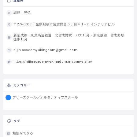
連絡先
紺野 晃弘
〒274-0063 千葉県船橋市習志野台５丁目４１−２ インテリアビル
新京成線・東葉高速鉄道 北習志野駅 バス10分・新京成線 習志野駅
徒歩15分
nijin.academy.akingdom@gmail.com
https://nijinacademy-akingdom.my.canva.site/
カテゴリー
フリースクール／オルタナティブスクール
タグ
勉強ができる