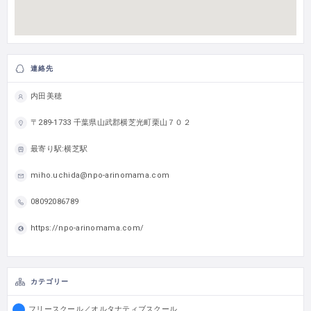
連絡先
内田美穂
〒289-1733 千葉県山武郡横芝光町栗山７０２
最寄り駅:横芝駅
miho.uchida@npo-arinomama.com
08092086789
https://npo-arinomama.com/
カテゴリー
フリースクール／オルタナティブスクール