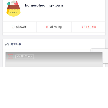
homeschooling-town
Follow
0
Follower
0
Following
関連記事
292 Views