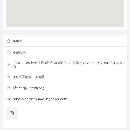
連絡先
小沼陽子
〒251-0055 神奈川県藤沢市南藤沢７−２ 沢滝ビル 2F the KAIDAN fujisawa
内
JR/小田急線 藤沢駅
office@yu-town.org
https://homeschooling-town.com/