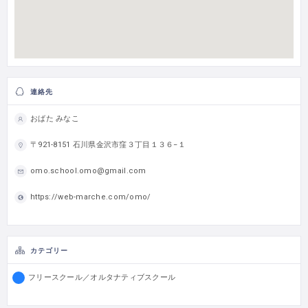
連絡先
おばた みなこ
〒921-8151 石川県金沢市窪３丁目１３６−１
omo.school.omo@gmail.com
https://web-marche.com/omo/
カテゴリー
フリースクール／オルタナティブスクール