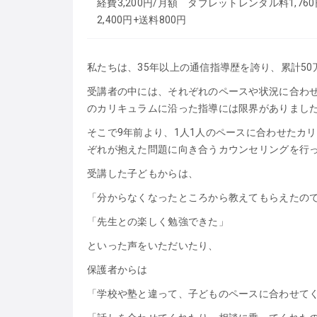
経費3,200円/月額 タブレットレンタル料1,
2,400円+送料800円
私たちは、35年以上の通信指導歴を誇り、累計5
受講者の中には、それぞれのペースや状況に合わ
のカリキュラムに沿った指導には限界がありまし
そこで9年前より、1人1人のペースに合わせたカ
ぞれが抱えた問題に向き合うカウンセリングを行
受講した子どもからは、
「分からなくなったところから教えてもらえたの
「先生との楽しく勉強できた」
といった声をいただいたり、
保護者からは
「学校や塾と違って、子どものペースに合わせて