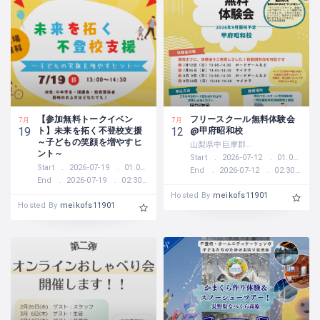
【参加無料トークイベン
フリースクール無料体験会
7月
7月
ト】未来を拓く不登校支援
@甲府昭和校
19
12
～子どもの笑顔を増やすヒ
山梨県中巨摩郡昭和町西条91
ント～
Start
2026-07-12
01:00 PM
Start
2026-07-19
01:00 PM
End
2026-07-12
02:30 PM
End
2026-07-19
02:30 PM
Hosted By
meikofs11901
Hosted By
meikofs11901