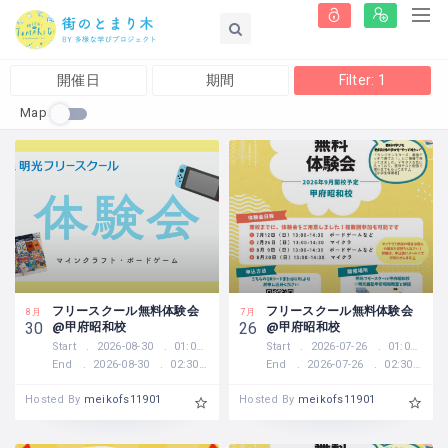
開催日
期間
Filter: 1
Map
フリースクール無料体験会
フリースクール無料体験会
8月
7月
@甲府昭和校
@甲府昭和校
30
26
Start
2026-08-30
01:00 PM
Start
2026-07-26
01:00 PM
End
2026-08-30
02:30 PM
End
2026-07-26
02:30 PM
Hosted By
meikofs11901
Hosted By
meikofs11901