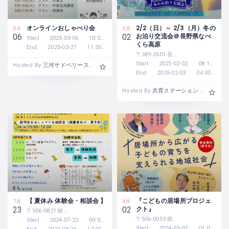
オンラインおしゃべり会
2/2（日）～ 2/3（月）冬の
3月
2月
お泊り交流会＠長野県なべ
06
02
Start
2025-03-06
10:00 AM
くら高原
End
2025-03-27
11:30 AM
〒389-2601 長野県飯山市照岡１５７１−１５
Start
2025-02-02
08:15 AM
Hosted By
三河サドベリースクール・シードーム
End
2025-02-03
04:00 PM
Hosted By
共育ステーション 地球の家
【 夏休み 体験会・相談会 】
『こどもの居場所プロジェ
7月
3月
クト』
23
02
〒506-0821 岐阜県高山市神明町3-53
〒506-0053 岐阜県高山市昭和町１丁目１８８−１
Start
2024-07-23
09:00 AM
Start
2024-03-02
01:00 PM