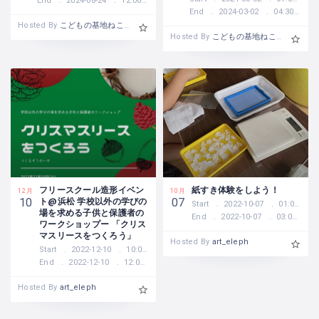
End
2024-08-24
12:00 AM
End
2024-03-02
04:30 PM
Hosted By
こどもの基地ねこのひげ
Hosted By
こどもの基地ねこのひげ
フリースクール造形イベン
紙すき体験をしよう！
12月
10月
ト@浜松 学校以外の学びの
10
07
Start
2022-10-07
01:00 PM
場を求める子供と保護者の
End
2022-10-07
03:00 PM
ワークショップー 「クリス
マスリースをつくろう」
Hosted By
art_eleph
Start
2022-12-10
10:00 AM
End
2022-12-10
12:00 PM
Hosted By
art_eleph