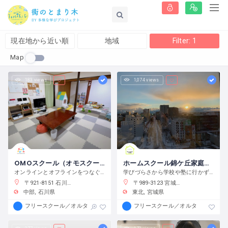
現在地から近い順
地域
Filter: 1
Map
183 views
1,074 views
OMOスクール（オモスクール）
ホームスクール錦ケ丘家庭学習Support
オンラインとオフラインをつなぐフリースクール
学びづらさから学校や塾に行かずに家で勉強したい小中学生のみなさん！
〒921-8151 石川県金沢市窪３丁目１３６−１
〒989-3123 宮城県仙台市青葉区錦ケ丘５丁目３０−６
中部
石川県
東北
宮城県
フリースクール／オルタナティブスクール
フリースクール／オルタナティブス