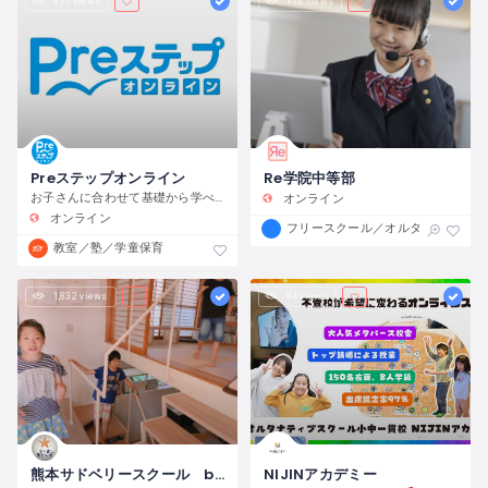
377 views
173 views
Preステップオンライン
Re学院中等部
お子さんに合わせて基礎から学べる学習スタイル！ できた！わかった！を積み重ねて『自信』が増していく！
オンライン
オンライン
フリースクール／オルタナティブス
教室／塾／学童保育
1,832 views
94 views
熊本サドベリースクール by学び舎あとらぼ
NIJINアカデミー