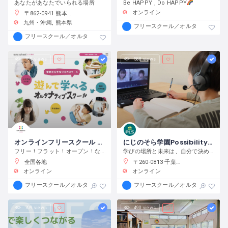
あなたがあなたでいられる場所
Be HAPPY , Do HAPPY
オンライン
〒862-0941 熊本県熊本市中央区出水６丁目３７−１
九州・沖縄
熊本県
フリースクール／オルタナティブス
フリースクール／オルタナティブスクール
760 views
588 views
オンラインフリースクール aini school 小・中等部
にじのそら学園Possibility of Learning School
フリー！フラット！オープン！なオンラインオルタナティブスクール（フリースクール）
学びの場所と未来は、自分で決められる。
全国各地
〒260-0813 千葉県千葉市
オンライン
オンライン
フリースクール／オルタナティブスクール
フリースクール／オルタナティブス
709 views
490 views