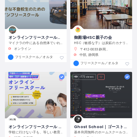
オンラインフリースクールフォレスト
御殿場HSC親子の会
マイクラの中にある自然体でいれるもう一つの居場所
HSC（敏感な子）は炭鉱のカナリヤ！みんなに安心安全の必要性を伝える役目です。
オンライン
〒412-0033 静岡県御殿場市神山４１６−２
中部
静岡県
フリースクール／オルタナティブスクール
フリースクール／オルタナティブス
331 views
775 views
オンラインフリースクール シンガク
Ghost School｜ゴーストスクール
学校に行けない子も、等しい教育機会を。
基本利用無料のホームスクールコミュニティ｜日常の活動アイディアから、雑談、旅育まで