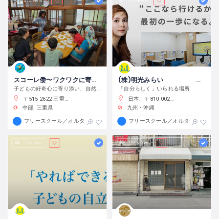
375 views
19 views
スコーレ倭〜ワクワクに寄り添う学校〜
(株)明光みらい 明光フリースクール薬院本校
子どもの好奇心に寄り添い、自然体験と創作活動を通してこの世界の面白さへと導きます。
「自分らしく」いられる場所
〒515-2622 三重県津市白山町中ノ村１３８−４
日本、〒810-0022 福岡県福岡市中央区薬院１−１０−６ フォレスト薬院大通り
中部
三重県
九州・沖縄
フリースクール／オルタナティブスクール
フリースクール／オルタナティブス
17 views
193 views