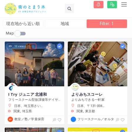
現在地から近い順
地域
Filter: 1
Map
10 views
20 views
I Try ジュニア 北浦和
よりみちスコーレ
フリースクール型放課後等デイサービス
よりみちできる一軒家
日本、埼玉県さいたま市浦和区元町２−３４−１０
日本、〒131-0045 東京都墨田区押上２丁目２８−３
関東
埼玉県
関東
東京都
教室／塾／学童保育
フリースクール／オルタナティブス