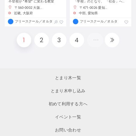
不登校が "希望" に変わる教室
「学校」のとなり、 「社会」への入口
〒560-0002 大阪府豊中市緑丘４丁目９−３
〒471-0026 愛知県豊田市若宮町１丁目５７−１
近畿
大阪府
中部
愛知県
フリースクール／オルタナティブスクール
フリースクール／オルタナティブス
1
2
3
4
とまり木一覧
とまり木申し込み
初めて利用する方へ
イベント一覧
お問い合わせ