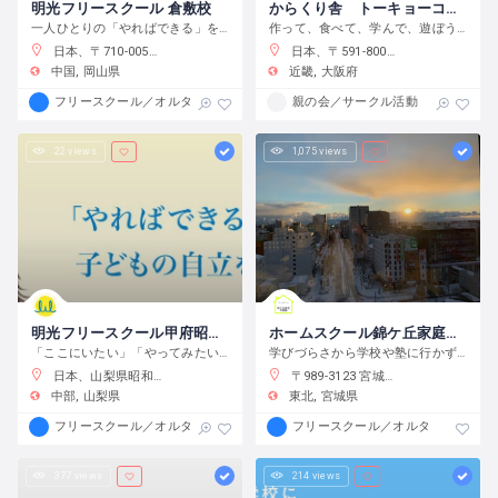
明光フリースクール 倉敷校
からくり舎 トーキョーコーヒーNo.233
一人ひとりの「やればできる」を見つけ、育む
作って、食べて、学んで、遊ぼう。
日本、〒710-0057 岡山県倉敷市昭和２丁目４−１５ マンション クラデン 1F
日本、〒591-8008 大阪府堺市北区東浅香山町３丁２１−３８
中国
岡山県
近畿
大阪府
フリースクール／オルタナティブスクール
親の会／サークル活動
22 views
1,075 views
明光フリースクール甲府昭和校
ホームスクール錦ケ丘家庭学習Support
「ここにいたい」「やってみたい」を大切に
学びづらさから学校や塾に行かずに家で勉強したい小中学生のみなさん！
日本、山梨県昭和町西条９１
〒989-3123 宮城県仙台市青葉区錦ケ丘５丁目３０−６
中部
山梨県
東北
宮城県
フリースクール／オルタナティブスクール
フリースクール／オルタナティブス
377 views
214 views