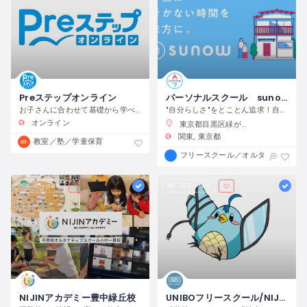
Preステップオンライン
パーソナルスクール sunow -スノー
お子さんに合わせて基礎から学べる学習スタイル！ できた！わかった！を積み重ねて『自信』が増していく！
"自分らしさ"をとことん追求！自分の居場所を創造する力へ。
オンライン
東京都目黒区緑が丘3-9-5
関東
東京都
教室／塾／学童保育
フリースクール／オルタナティブス
45 views
225 views
NIJINアカデミー豊中緑丘校
UNIBOフリースクール/NIJINアカデミー愛知UNIBO校