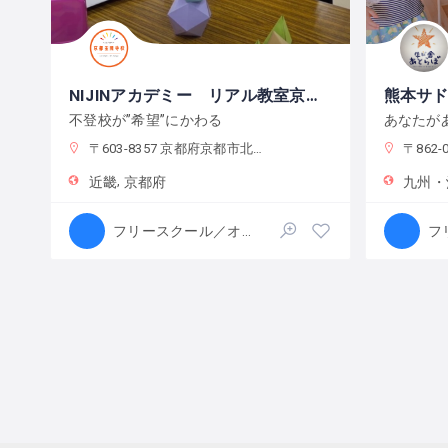
NIJINアカデミー リアル教室京都金閣寺校
不登校が”希望”にかわる
あなたが
〒603-8357 京都府京都市北区平野宮西町１６
〒862-09
近畿
京都府
九州・
フリースクール／オルタナティブスクール