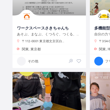
ワークスペースさきちゃんち
多機能
あそぶ、まなぶ、くつろぐ、つくる、たべる、さまざまなワークをすることのできる多世代型の居場所
〒112-0001 東京都文京区白山２丁目１３−６
〒354-002
関東
東京都
関東
その他
168 views
1,833 