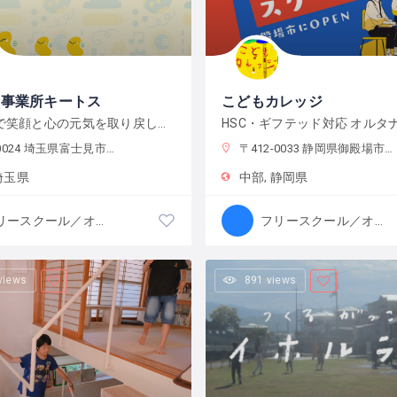
型事業所キートス
こどもカレッジ
自分の力で笑顔と心の元気を取り戻し、自分自身の「未来」を見つけるまで見守り支える安全基地（BASE）です。
4 埼玉県富士見市鶴瀬東1-8-8ジーグ301
〒412-0033 静岡県御殿場市神山４１６−２
埼玉県
中部
静岡県
フリースクール／オルタナティブスクール
フリースクール／オルタナティブスクール
views
891 views