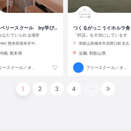
熊本サドベリースクール by学び舎あとらぼ
つくるがっこうイホルラ舎
あなたでいられる場所
「対話」を大切にしています
41 熊本県熊本市中央区出水６丁目３７−１
和歌山県橋本市高野口町名古曽962
沖縄
熊本県
近畿
和歌山県
フリースクール／オルタナティブスクール
フリースクール／オルタナティブスクール
1
2
3
4