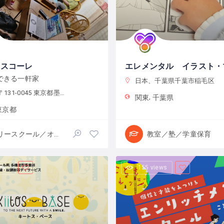
ちスコーレ
できる一軒家
日本、千葉県千葉市稲毛区
-0045 東京都墨田区押上２丁目２８−３
関東
千葉県
東京都
フリースクール／オルタナティブスクール
教室／塾／学童保育
iews
155 views