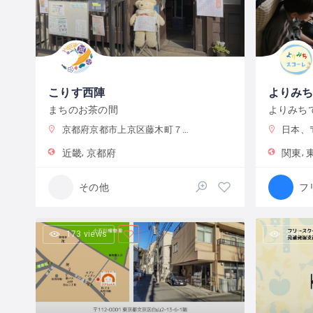
こりす西陣
よりみ
まちのお茶の間
よりみち
京都府京都市上京区藤木町７９５−５
日本、〒131
近畿
京都府
関東
その他
173 views
250 v