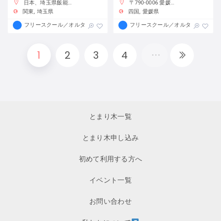
日本、埼玉県飯能市小岩井６０３
〒790-0006 愛媛県松山市南堀端町５−１０ 清水ビル３F
関東
埼玉県
四国
愛媛県
フリースクール／オルタナティブスクール
フリースクール／オルタナティブス
1
2
3
4
とまり木一覧
とまり木申し込み
初めて利用する方へ
イベント一覧
お問い合わせ