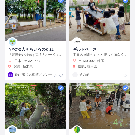
358 views
1,341 views
NPO法人そらいろのたね
ギルドベース
「冒険遊び場ねずみもちパーク」で自分の責任で自由に遊ぼう
平日の昼間をもっと楽しく面白く！
日本、〒329-4403 栃木県栃木市大平町蔵井２００１−２
〒330-0071 埼玉県さいたま市浦和区上木崎４丁目４−１０
関東
栃木県
関東
埼玉県
遊び場（児童館／プレーパーク）
その他
97 views
951 views
4
5
良い