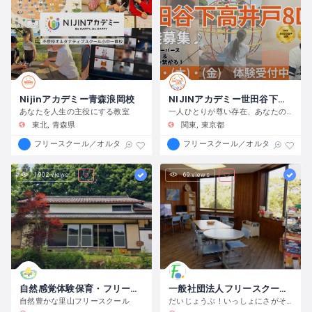
Nijinアカデミー青森浪岡校
NIJINアカデミー世田谷下高井戸８D校
あなたを人生の主役にする教室
一人ひとりが尊い存在、あなたの想いをカタチにしよう！
東北
青森県
関東
東京都
フリースクール／オルタナティブスクール
フリースクール／オルタナティブス
1,902 views
69 views
自然感覚体験保育・フリースクール にちにちのはら
一般社団法人フリースクール楓
自然豊かな里山フリースクール
だいじょうぶ！いっしょにさがそう、きみの世界♪