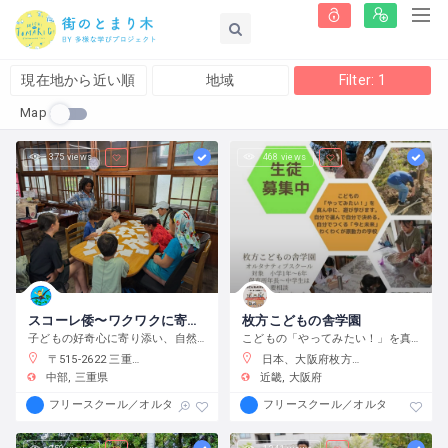
現在地から近い順
地域
Filter: 1
Map
375 views
468 views
スコーレ倭〜ワクワクに寄り添う学校〜
枚方こどもの舎学園
子どもの好奇心に寄り添い、自然体験と創作活動を通してこの世界の面白さへと導きます。
こどもの「やってみたい！」を真ん中に、遊び、学び、活動する、わくわくが原動力の学校です。
〒515-2622 三重県津市白山町中ノ村１３８−４
日本、大阪府枚方市渚元町２１−３１
中部
三重県
近畿
大阪府
フリースクール／オルタナティブスクール
フリースクール／オルタナティブス