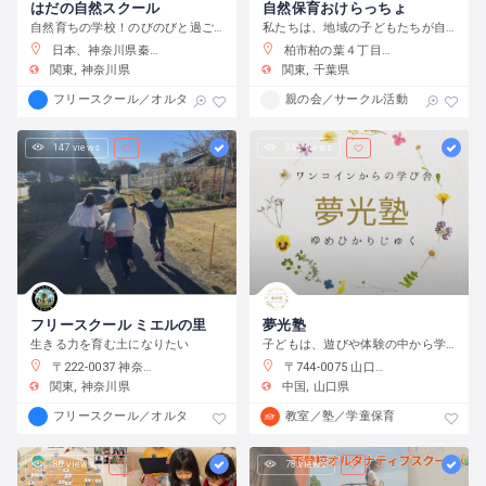
はだの自然スクール
自然保育おけらっちょ
自然育ちの学校！のびのびと過ごす中で仲間と色々な体験ができます！四季折々の自然を身体いっぱい感じよう！
私たちは、地域の子どもたちが自然の中でのびのび遊べる場を目指しています。ひとりじゃないよ、みんなで子育てしましょう。
日本、神奈川県秦野市今泉台１
柏市柏の葉４丁目１ 柏の葉公園 四季の広場
関東
神奈川県
関東
千葉県
フリースクール／オルタナティブスクール
親の会／サークル活動
147 views
347 views
フリースクール ミエルの里
夢光塾
生きる力を育む土になりたい
子どもは、遊びや体験の中から学んで大きくなる！それを見守ります！
〒222-0037 神奈川県横浜市港北区大倉山４丁目３６−２６
〒744-0075 山口県下松市瑞穂町４丁目３−１２
関東
神奈川県
中国
山口県
フリースクール／オルタナティブスクール
教室／塾／学童保育
80 views
78 views