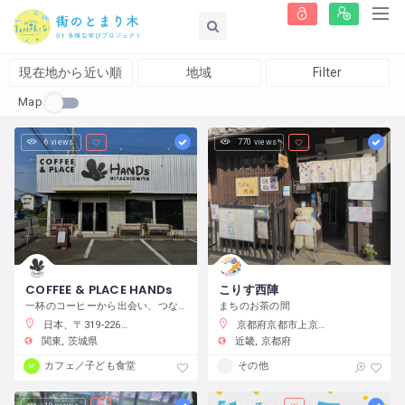
現在地から近い順
地域
Filter
Map
6 views
770 views
COFFEE & PLACE HANDs
こりす西陣
一杯のコーヒーから出会い、つながり、何かが始まるまちの居場所
まちのお茶の間
日本、〒319-2266 茨城県常陸大宮市抽ヶ台町８６４−１
京都府京都市上京区藤木町７９５−５
関東
茨城県
近畿
京都府
カフェ／子ども食堂
その他