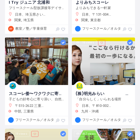
I Try ジュニア 北浦和
よりみちスコーレ
フリースクール型放課後等デイサービス
よりみちできる一軒家
日本、埼玉県さいたま市浦和区元町２−３４−１０
日本、〒131-0045 東京都墨田区押上２丁目２８−３
関東
埼玉県
関東
東京都
教室／塾／学童保育
フリースクール／オルタナティブス
374 views
18 views
スコーレ倭〜ワクワクに寄り添う学校〜
(株)明光みらい 明光フリースクール薬院本校
子どもの好奇心に寄り添い、自然体験と創作活動を通してこの世界の面白さへと導きます。
「自分らしく」いられる場所
〒515-2622 三重県津市白山町中ノ村１３８−４
日本、〒810-0022 福岡県福岡市中央区薬院１−１０−６ フォレスト薬院大通り
中部
三重県
九州・沖縄
フリースクール／オルタナティブスクール
フリースクール／オルタナティブス
19 views
467 views