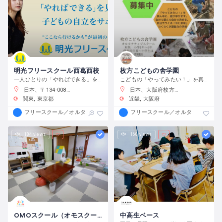
明光フリースクール西葛西校
枚方こどもの舎学園
一人ひとりの「やればできる」を見つけ、育む
こどもの「やってみたい！」を真ん中に、遊び、学び、活動する、わくわくが原動力の学校です。
日本、〒134-0088 東京都江戸川区西葛西６−１０−１４ 正栄ビル
日本、大阪府枚方市渚元町２１−３１
関東
東京都
近畿
大阪府
フリースクール／オルタナティブスクール
フリースクール／オルタナティブス
184 views
168 views
OMOスクール（オモスクール）
中高生ベース