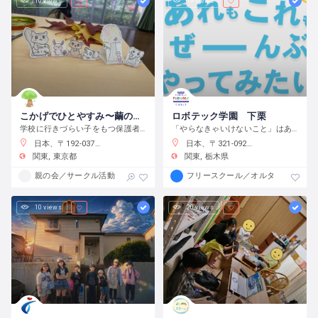
10 views
19 views
こかげでひとやすみ〜繭の会〜
ロボテック学園 下栗
学校に行きづらい子をもつ保護者の会です
「やらなきゃいけないこと」はありません。宿題をやるのもよし、自分で目標をたてて取り組むのもよし、なんでもチャレンジできる環境です。
日本、〒192-0375 東京都八王子市鑓水２丁目２０１３−２
日本、〒321-0923 栃木県宇都宮市下栗町２２９２−８ 2 階
関東
東京都
関東
栃木県
親の会／サークル活動
フリースクール／オルタナティブス
10 views
20 views