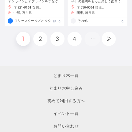
オンラインとオフラインをつなぐフリースクール
平日の昼間をもっと楽しく面白く！
〒921-8151 石川県金沢市窪３丁目１３６−１
〒330-0061 埼玉県さいたま市浦和区常磐７丁目４−１ 埼玉りそな銀行さいたま研修センター
中部
石川県
関東
埼玉県
フリースクール／オルタナティブスクール
その他
1
2
3
4
とまり木一覧
とまり木申し込み
初めて利用する方へ
イベント一覧
お問い合わせ