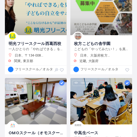
明光フリースクール西葛西校
枚方こどもの舎学園
一人ひとりの「やればできる」を見つけ、育む
こどもの「やってみたい！」を真ん中に、遊び、学び、活動する、わくわくが原動力の学校です。
日本、〒134-0088 東京都江戸川区西葛西６−１０−１４ 正栄ビル
日本、大阪府枚方市渚元町２１−３１
関東
東京都
近畿
大阪府
フリースクール／オルタナティブスクール
フリースクール／オルタナティブス
184 views
168 views
OMOスクール（オモスクール）
中高生ベース