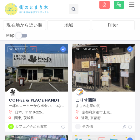
現在地から近い順
地域
Filter
Map
6 views
770 views
COFFEE & PLACE HANDs
こりす西陣
一杯のコーヒーから出会い、つながり、何かが始まるまちの居場所
まちのお茶の間
日本、〒319-2266 茨城県常陸大宮市抽ヶ台町８６４−１
京都府京都市上京区藤木町７９５−５
関東
茨城県
近畿
京都府
カフェ／子ども食堂
その他