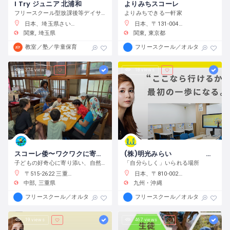
I Try ジュニア 北浦和
よりみちスコーレ
フリースクール型放課後等デイサービス
よりみちできる一軒家
日本、埼玉県さいたま市浦和区元町２−３４−１０
日本、〒131-0045 東京都墨田区押上２丁目２８−３
関東
埼玉県
関東
東京都
教室／塾／学童保育
フリースクール／オルタナティブス
374 views
18 views
スコーレ倭〜ワクワクに寄り添う学校〜
(株)明光みらい 明光フリースクール薬院本校
子どもの好奇心に寄り添い、自然体験と創作活動を通してこの世界の面白さへと導きます。
「自分らしく」いられる場所
〒515-2622 三重県津市白山町中ノ村１３８−４
日本、〒810-0022 福岡県福岡市中央区薬院１−１０−６ フォレスト薬院大通り
中部
三重県
九州・沖縄
フリースクール／オルタナティブスクール
フリースクール／オルタナティブス
19 views
467 views