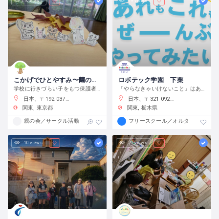
10 views
19 views
こかげでひとやすみ〜繭の会〜
ロボテック学園 下栗
学校に行きづらい子をもつ保護者の会です
「やらなきゃいけないこと」はありません。宿題をやるのもよし、自分で目標をたてて取り組むのもよし、なんでもチャレンジできる環境です。
日本、〒192-0375 東京都八王子市鑓水２丁目２０１３−２
日本、〒321-0923 栃木県宇都宮市下栗町２２９２−８ 2 階
関東
東京都
関東
栃木県
親の会／サークル活動
フリースクール／オルタナティブス
10 views
20 views