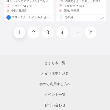
オンラインとオフラインをつなぐフリースクール
平日の昼間をもっと楽しく面白く！
〒921-8151 石川県金沢市窪３丁目１３６−１
〒330-0061 埼玉県さいたま市浦和区常磐７丁目４−１ 埼玉りそな銀行さいたま研修センター
中部
石川県
関東
埼玉県
フリースクール／オルタナティブスクール
その他
1
2
3
4
とまり木一覧
とまり木申し込み
初めて利用する方へ
イベント一覧
お問い合わせ