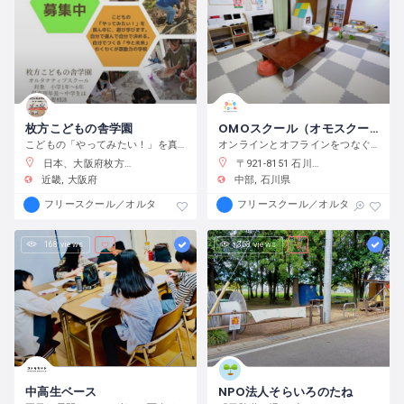
枚方こどもの舎学園
OMOスクール（オモスクール）
こどもの「やってみたい！」を真ん中に、遊び、学び、活動する、わくわくが原動力の学校です。
オンラインとオフラインをつなぐフリースクール
日本、大阪府枚方市渚元町２１−３１
〒921-8151 石川県金沢市窪３丁目１３６−１
近畿
大阪府
中部
石川県
フリースクール／オルタナティブスクール
フリースクール／オルタナティブス
168 views
358 views
中高生ベース
NPO法人そらいろのたね