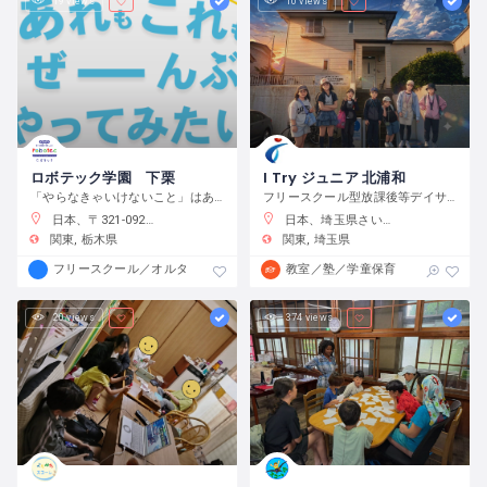
19 views
10 views
ロボテック学園 下栗
I Try ジュニア 北浦和
「やらなきゃいけないこと」はありません。宿題をやるのもよし、自分で目標をたてて取り組むのもよし、なんでもチャレンジできる環境です。
フリースクール型放課後等デイサービス
日本、〒321-0923 栃木県宇都宮市下栗町２２９２−８ 2 階
日本、埼玉県さいたま市浦和区元町２−３４−１０
関東
栃木県
関東
埼玉県
フリースクール／オルタナティブスクール
教室／塾／学童保育
20 views
374 views