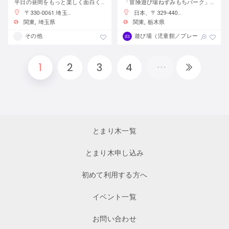
平日の昼間をもっと楽しく面白く！
「冒険遊び場ねずみもちパーク」で自分の責任で自由に遊ぼう
〒330-0061 埼玉県さいたま市浦和区常磐７丁目４−１ 埼玉りそな銀行さいたま研修センター
日本、〒329-4403 栃木県栃木市大平町蔵井２００１−２
関東
埼玉県
関東
栃木県
その他
遊び場（児童館／プレーパーク）
1
2
3
4
とまり木一覧
とまり木申し込み
初めて利用する方へ
イベント一覧
お問い合わせ