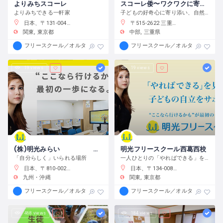
よりみちスコーレ
スコーレ倭〜ワクワクに寄り添う学校〜
よりみちできる一軒家
子どもの好奇心に寄り添い、自然体験と創作活動を通してこの世界の面白さへと導きます。
日本、〒131-0045 東京都墨田区押上２丁目２８−３
〒515-2622 三重県津市白山町中ノ村１３８−４
関東
東京都
中部
三重県
フリースクール／オルタナティブスクール
フリースクール／オルタナティブス
19 views
19 views
(株)明光みらい 明光フリースクール薬院本校
明光フリースクール西葛西校
「自分らしく」いられる場所
一人ひとりの「やればできる」を見つけ、育む
日本、〒810-0022 福岡県福岡市中央区薬院１−１０−６ フォレスト薬院大通り
日本、〒134-0088 東京都江戸川区西葛西６−１０−１４ 正栄ビル
九州・沖縄
関東
東京都
フリースクール／オルタナティブスクール
フリースクール／オルタナティブス
468 views
184 views