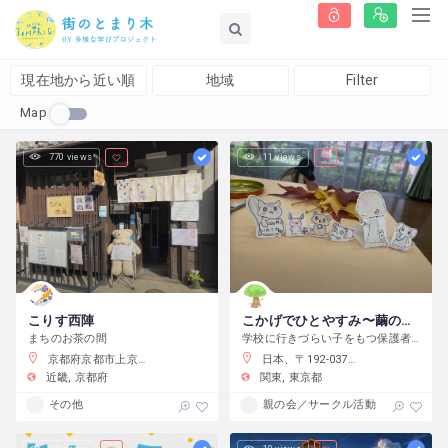
現在地から近い順
地域
Filter
Map
770 views
11 views
こりす西陣
こかげでひとやすみ〜繭の会〜
まちのお茶の間
学校に行きづらい子をもつ保護者の会です
京都府京都市上京区藤木町７９５−５
日本、〒192-0375 東京都八王子市鑓水２丁目２０１３−２
近畿
京都府
関東
東京都
その他
親の会／サークル活動