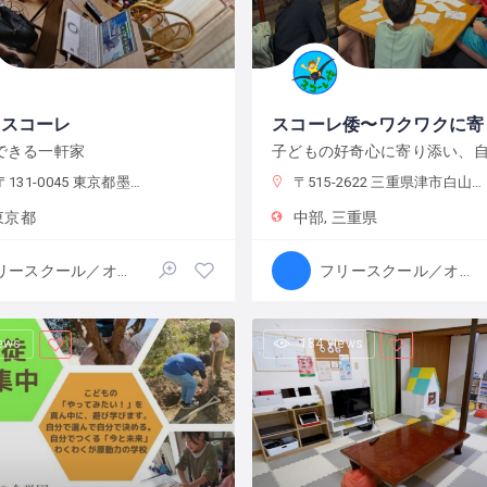
ちスコーレ
できる一軒家
-0045 東京都墨田区押上２丁目２８−３
〒515-2622 三重県津市白山町中ノ村１３８−４
東京都
中部
三重県
フリースクール／オルタナティブスクール
フリースクール／オルタナティブスクール
iews
184 views