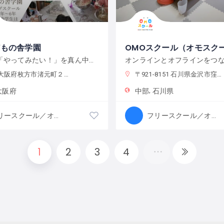
どもの舎学園
OMOスクール（オモスク
こどもの「やってみたい！」を真ん中に、遊び、学び、活動する、わくわくが原動力の学校です。
阪府枚方市渚元町２１−３１
〒921-8151 石川県金沢市窪３丁目１３６−１
大阪府
中部
石川県
フリースクール／オルタナティブスクール
フリースクール／オルタナティブスクール
1
2
3
4