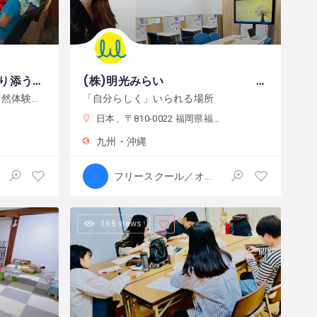
スコーレ倭〜ワクワクに寄り添う学校〜
(株)明光みらい 明光フリースクール薬院本校
子どもの好奇心に寄り添い、自然体験と創作活動を通してこの世界の面白さへと導きます。
「自分らしく」いられる場所
日本、〒810-0022 福岡県福岡市中央区薬院１−１０−６ フォレスト薬院大通り
九州・沖縄
フリースクール／オルタナティブスクール
168 views