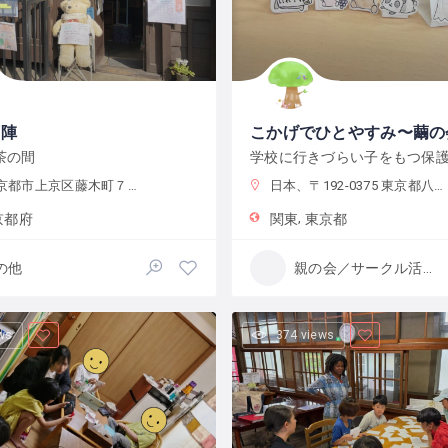
西陣
こかげでひとやすみ〜繭の
茶の間
都市上京区藤木町７９５−５
日本、〒192-0375 東京都八王子市鑓水２丁目２０１３−２
京都府
関東
東京都
の他
親の会／サークル活動
ws
374 views