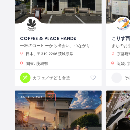
COFFEE & PLACE HANDs
こりす
一杯のコーヒーから出会い、つながり、何かが始まるまちの居場所
まちのお
日本、〒319-2266 茨城県常陸大宮市抽ヶ台町８６４−１
京都府京
関東
茨城県
近畿
カフェ／子ども食堂
そ
10 views
20 vie