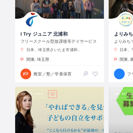
I Try ジュニア 北浦和
よりみ
フリースクール型放課後等デイサービス
よりみち
日本、埼玉県さいたま市浦和区元町２−３４−１０
日本、〒131
関東
埼玉県
関東
教室／塾／学童保育
19 views
467 v