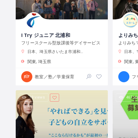
I Try ジュニア 北浦和
よりみ
フリースクール型放課後等デイサービス
よりみち
日本、埼玉県さいたま市浦和区元町２−３４−１０
日本、〒131
関東
埼玉県
関東
教室／塾／学童保育
19 views
467 v