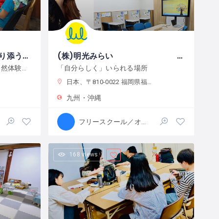
スコーレ倭〜ワクワクに寄り添う学校〜
(株)明光みらい 明光フリースクール薬院本校
子どもの好奇心に寄り添い、自然体験と創作活動を通してこの世界の面白さへと導きます。
「自分らしく」いられる場所
日本、〒810-0022 福岡県福岡市中央区薬院１−１０−６ フォレスト薬院大通り
九州・沖縄
フリースクール／オルタナティブスクール
168 views