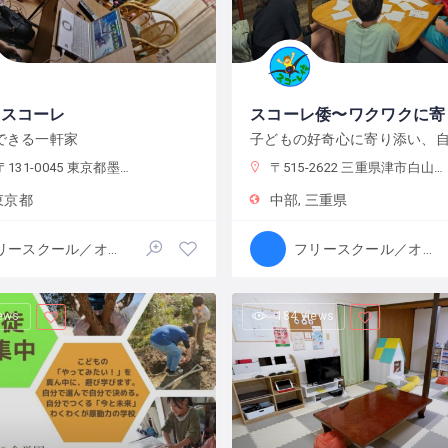
ちスコーレ
できる一軒家
-0045 東京都墨田区押上２丁目２８−３
〒515-2622 三重県津市白山町中ノ村１３８−４
東京都
中部
三重県
フリースクール／オルタナティブスクール
フリースクール／オルタナティブスクール
iews
184 views