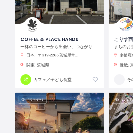
COFFEE & PLACE HANDs
こりす
一杯のコーヒーから出会い、つながり、何かが始まるまちの居場所
まちのお
日本、〒319-2266 茨城県常陸大宮市抽ヶ台町８６４−１
京都府京
関東
茨城県
近畿
カフェ／子ども食堂
そ
10 views
20 vie