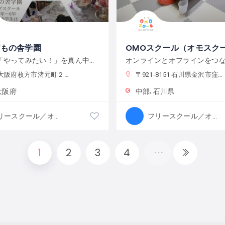
どもの舎学園
OMOスクール（オモスク
こどもの「やってみたい！」を真ん中に、遊び、学び、活動する、わくわくが原動力の学校です。
阪府枚方市渚元町２１−３１
〒921-8151 石川県金沢市窪３丁目１３６−１
大阪府
中部
石川県
フリースクール／オルタナティブスクール
フリースクール／オルタナティブスクール
1
2
3
4