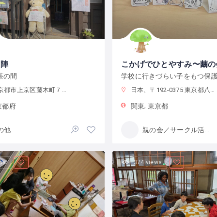
西陣
こかげでひとやすみ〜繭の
茶の間
都市上京区藤木町７９５−５
日本、〒192-0375 東京都八王子市鑓水２丁目２０１３−２
京都府
関東
東京都
の他
親の会／サークル活動
ws
374 views