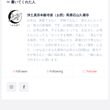
書いてくれた人
浄土真宗本願寺派（お西）馬乗石山久蔵寺
お寺は、家庭でもなく、学校でもなく、皆さんにとって
は「第３の居場所」です。お気軽に遊びにきてくださ
い。お寺は本来、子ども達にとっても、お父さん・お母
さんにとっても「ホッとする場所」であり、「安心でき
る場所」です。ひとりで悩んだり、家族だけで考えない
でください。お寺が皆さんにとって「新しい場所」とな
り、いかなるときも久蔵寺のお坊さん(住職)は、微力で
すが皆さんと一緒に悩み考え、時には笑い、一緒に歩ん
で行きたいと思います。
Follow
0
Follower
0
Following