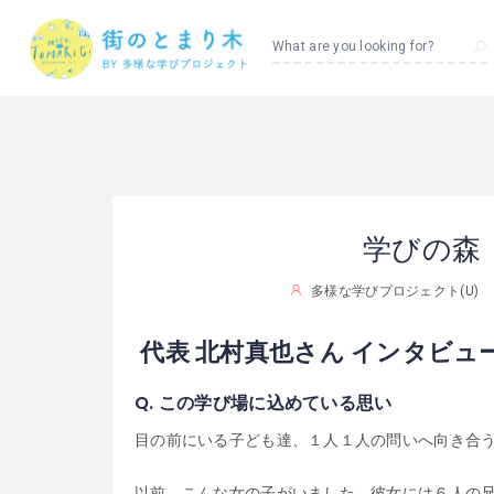
What are you looking for?
学びの森
多様な学びプロジェクト(U)
代表
北村真也さん
インタビュ
Q.
この学び場に込めている思い
目の前にいる子ども達、１人１人の問いへ向き合
以前、こんな女の子がいました。彼女には６人の