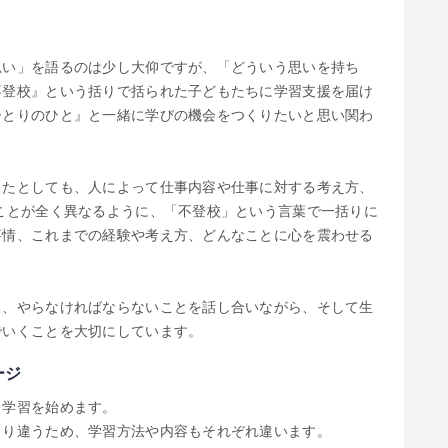
思い」を語るのは少し大仰ですが、「どういう思いを持ち
不登校』という括りで括られた子どもたちに学習支援を届け
ひとりのひと』と一緒に学びの機会をつくりたいと思い関わ
したとしても、人によって仕事内容や仕事に対する考え方、
ことが全く異なるように、「不登校」という言葉で一括りに
事情、これまでの経験や考え方、どんなことに心を震わせる
と、やらなければならないことを話し合いながら、そして生
でいくことを大切にしています。
ージ
ら学習を始めます。
とり違うため、学習方法や内容もそれぞれ違います。