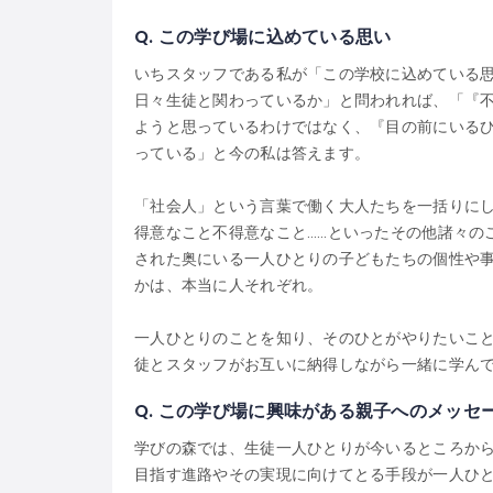
Q.
この学び場に込めている思い
いちスタッフである私が「この学校に込めている
日々生徒と関わっているか」と問われれば、「『
ようと思っているわけではなく、『目の前にいる
っている」と今の私は答えます。
「社会人」という言葉で働く大人たちを一括りに
得意なこと不得意なこと……といったその他諸々の
された奥にいる一人ひとりの子どもたちの個性や
かは、本当に人それぞれ。
一人ひとりのことを知り、そのひとがやりたいこ
徒とスタッフがお互いに納得しながら一緒に学ん
Q.
この学び場に興味がある親子へのメッセ
学びの森では、生徒一人ひとりが今いるところか
目指す進路やその実現に向けてとる手段が一人ひ