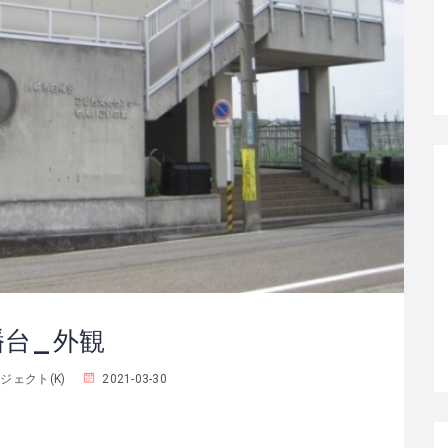
幡台_外観
ェクト(K)
2021-03-30