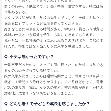
くない」と言うことも聞き入れてもらえる。
多くの行事が子供主体で、計画・準備・運営をする。時には資
金集めもする。
スタッフは私が知る「学校の先生」ではなく、子供にも私たち
保護者にもフラットな関係性を作ってくださる。
好きなことに向き合える時間が多く、学校の一員という感覚と
地球の一員という感覚を子供にも親にも与えてもらえる。
私たちは、一見特殊のように思われるこの学び場を、自然に受
け入れ、特別ではなく当たり前に入学を希望しました。
Q. 不安は無かったですか？
一番不安だったのは、とっても気に行ったこの学校に入学でき
るかの合否を待っている時でした。
娘の入学が決まってからは通学時間のこと。電車とバスを乗り
継ぎ、１時間１５分ほどかかります。２ヶ月ほどかけて、電車
バスの乗り方、電話ボックスの場所、交通機関が遅延した時の
対処法、危険そうな場所などを伝えました。
Q. どんな場面で子どもの成長を感じましたか？