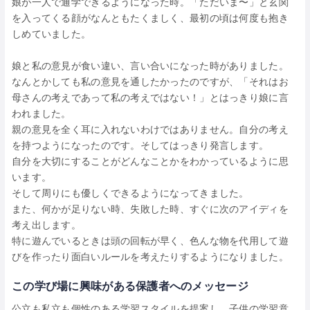
娘が一人で通学できるようになった時。「ただいま〜」と玄関
を入ってくる顔がなんともたくましく、最初の頃は何度も抱き
しめていました。
娘と私の意見が食い違い、言い合いになった時がありました。
なんとかしても私の意見を通したかったのですが、「それはお
母さんの考えであって私の考えではない！」とはっきり娘に言
われました。
親の意見を全く耳に入れないわけではありません。自分の考え
を持つようになったのです。そしてはっきり発言します。
自分を大切にすることがどんなことかをわかっているように思
います。
そして周りにも優しくできるようになってきました。
また、何かが足りない時、失敗した時、すぐに次のアイディを
考え出します。
特に遊んでいるときは頭の回転が早く、色んな物を代用して遊
びを作ったり面白いルールを考えたりするようになりました。
この学び場に興味がある保護者へのメッセージ
公立も私立も個性のある学習スタイルを提案し、子供の学習意