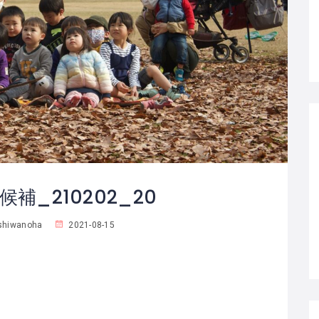
補_210202_20
shiwanoha
2021-08-15