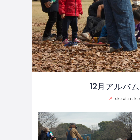
12月アルバム候
okeratcho.ka