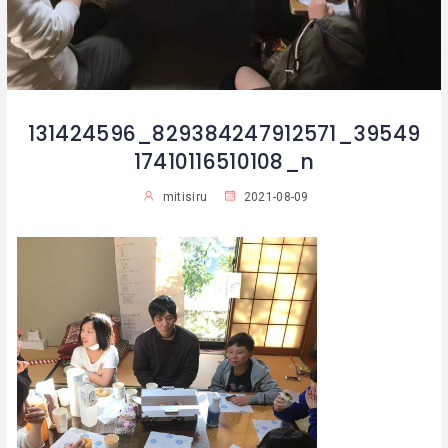
131424596_829384247912571_39549
17410116510108_n
mitisiru
2021-08-09