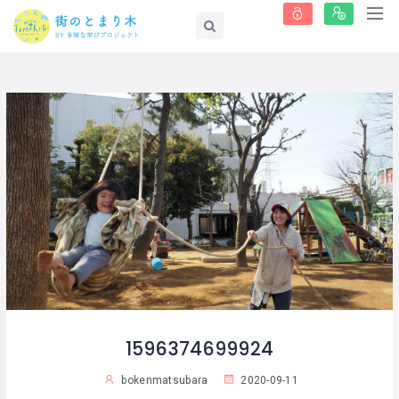
1596374699924
bokenmatsubara
2020-09-11