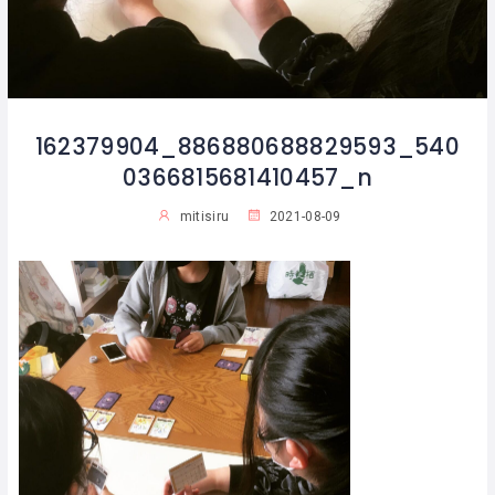
162379904_886880688829593_540
0366815681410457_n
mitisiru
2021-08-09