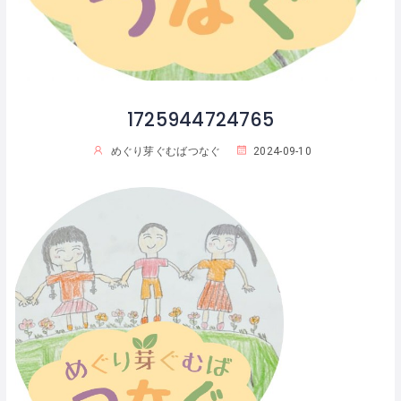
1725944724765
めぐり芽ぐむばつなぐ
2024-09-10