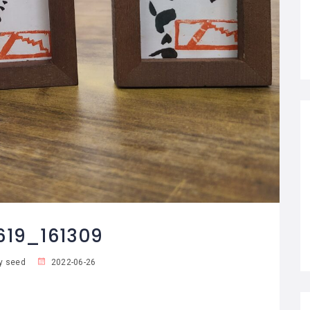
619_161309
y seed
2022-06-26