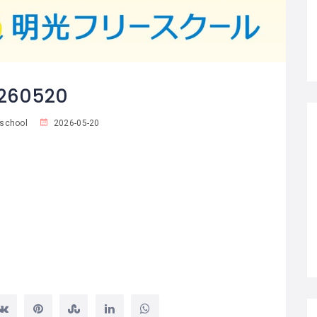
260520
school
2026-05-20