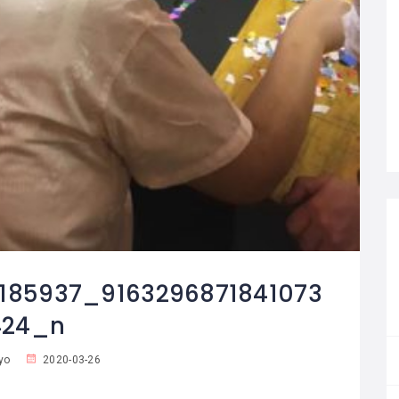
185937_9163296871841073
424_n
yo
2020-03-26