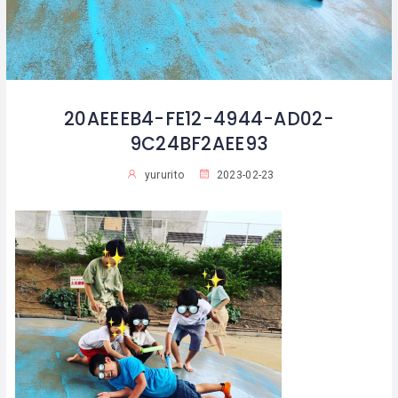
20AEEEB4-FE12-4944-AD02-
9C24BF2AEE93
yururito
2023-02-23