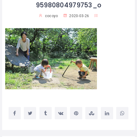
95980804979753_o
cocoyo
2020-03-26