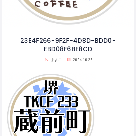
23E4F266-9F2F-4D8D-BDD0-
EBD08F6BE8CD
まよこ
2024-10-28