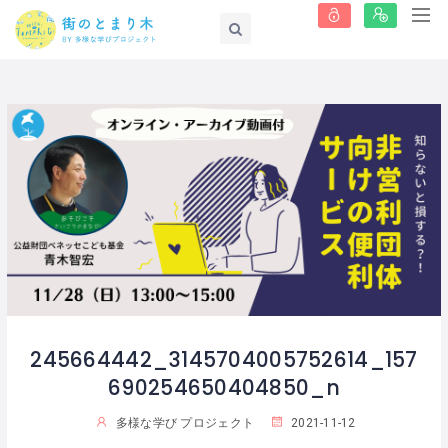
245664442_3145704005752614_157
690254650404850_n
多様な学び プロジェクト
2021-11-12