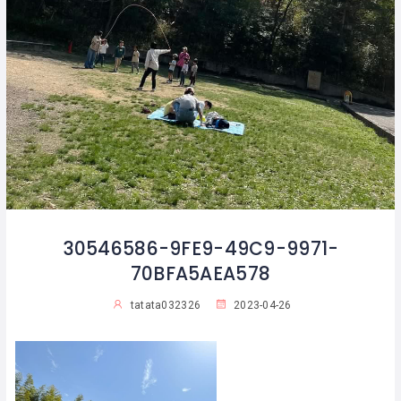
30546586-9FE9-49C9-9971-
70BFA5AEA578
tatata032326
2023-04-26