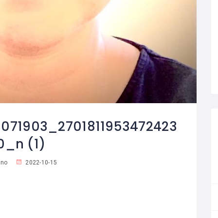
071903_2701811953472423
0_n (1)
no
2022-10-15